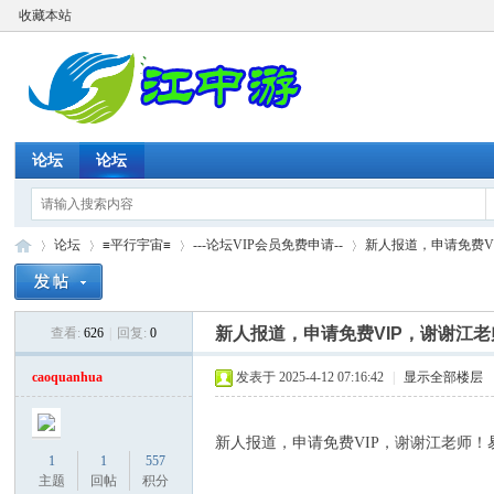
收藏本站
论坛
论坛
论坛
≡平行宇宙≡
---论坛VIP会员免费申请--
新人报道，申请免费V
新人报道，申请免费VIP，谢谢江老
查看:
626
|
回复:
0
江
»
›
›
›
caoquanhua
发表于 2025-4-12 07:16:42
|
显示全部楼层
新人报道，申请免费VIP，谢谢江老师！易
1
1
557
主题
回帖
积分