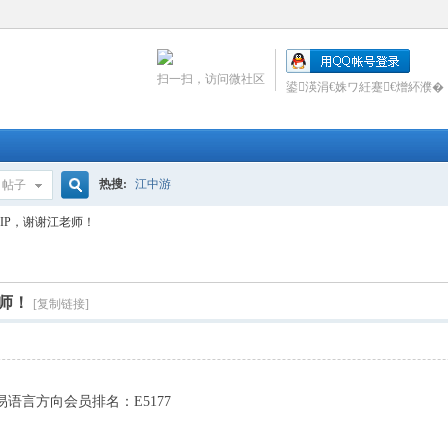
扫一扫，访问微社区
鍙渶涓€姝ワ紝蹇€熷紑濮�
热搜:
江中游
帖子
搜
IP，谢谢江老师！
索
师！
[复制链接]
语言方向会员排名：E5177