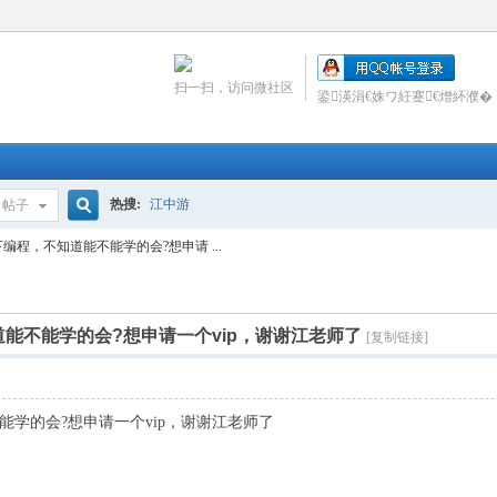
扫一扫，访问微社区
鍙渶涓€姝ワ紝蹇€熷紑濮�
热搜:
江中游
帖子
搜
编程，不知道能不能学的会?想申请 ...
索
能不能学的会?想申请一个vip，谢谢江老师了
[复制链接]
能学的会?想申请一个vip，谢谢江老师了