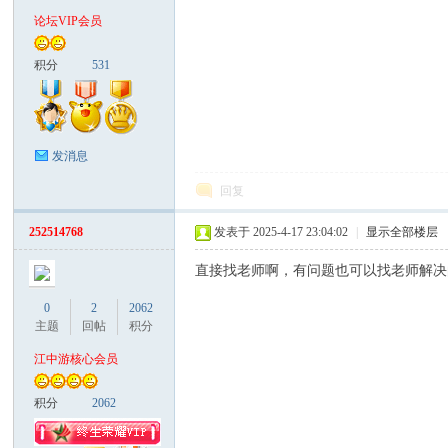
论坛VIP会员
中
积分
531
发消息
回复
252514768
发表于 2025-4-17 23:04:02
|
显示全部楼层
游
直接找老师啊，有问题也可以找老师解决
0
2
2062
主题
回帖
积分
江中游核心会员
积分
2062