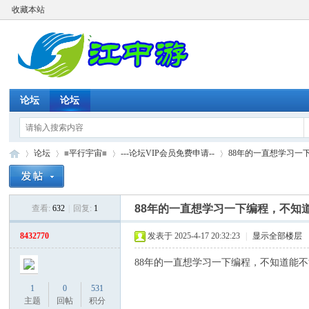
收藏本站
论坛
论坛
论坛
≡平行宇宙≡
---论坛VIP会员免费申请--
88年的一直想学习一下
88年的一直想学习一下编程，不知道
查看:
632
|
回复:
1
江
»
›
›
›
8432770
发表于 2025-4-17 20:32:23
|
显示全部楼层
88年的一直想学习一下编程，不知道能不
1
0
531
主题
回帖
积分